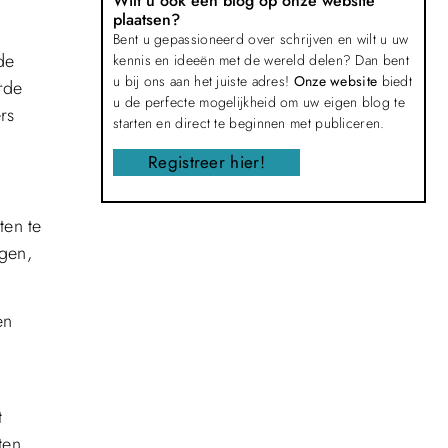
Wilt u ook een blog op onze website
plaatsen?
Bent u gepassioneerd over schrijven en wilt u uw
de
kennis en ideeën met de wereld delen? Dan bent
u bij ons aan het juiste adres!
Onze website
biedt
rde
u de perfecte mogelijkheid om uw eigen blog te
rs
starten en direct te beginnen met publiceren.
Registreer hier!
ten te
ngen,
en
n
t
ten,