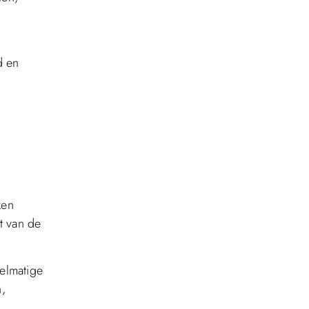
d en
ken
it van de
elmatige
n,