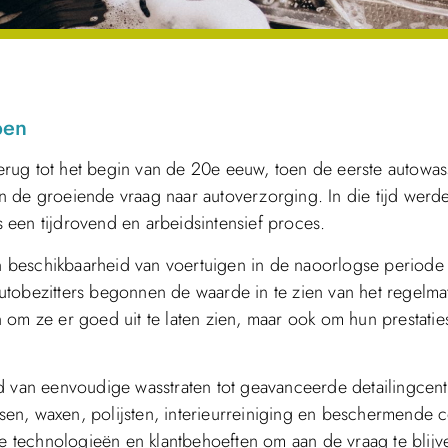
pen
erug tot het begin van de 20e eeuw, toen de eerste autowas
 de groeiende vraag naar autoverzorging. In die tijd werde
 een tijdrovend en arbeidsintensief proces.
 beschikbaarheid van voertuigen in de naoorlogse periode
utobezitters begonnen de waarde in te zien van het regelma
 om ze er goed uit te laten zien, maar ook om hun prestatie
d van eenvoudige wasstraten tot geavanceerde detailingcent
en, waxen, polijsten, interieurreiniging en beschermende c
 technologieën en klantbehoeften om aan de vraag te blijv