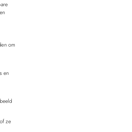
bare
een
uden om
s en
rbeeld
 of ze