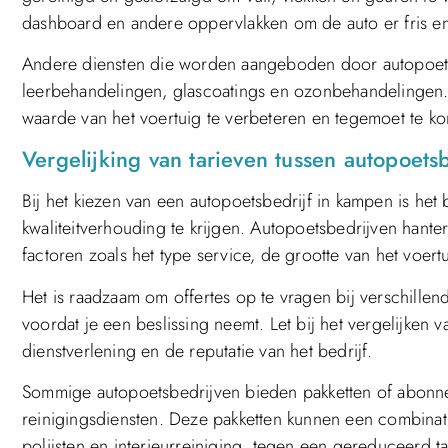
dashboard en andere oppervlakken om de auto er fris en 
Andere diensten die worden aangeboden door autopoetsbe
leerbehandelingen, glascoatings en ozonbehandelingen.
waarde van het voertuig te verbeteren en tegemoet te ko
Vergelijking van tarieven tussen autopoets
Bij het kiezen van een autopoetsbedrijf in kampen is het 
kwaliteitverhouding te krijgen. Autopoetsbedrijven hanter
factoren zoals het type service, de grootte van het voert
Het is raadzaam om offertes op te vragen bij verschillen
voordat je een beslissing neemt. Let bij het vergelijken 
dienstverlening en de reputatie van het bedrijf.
Sommige autopoetsbedrijven bieden pakketten of abonn
reinigingsdiensten. Deze pakketten kunnen een combinati
polijsten en interieurreiniging, tegen een gereduceerd ta