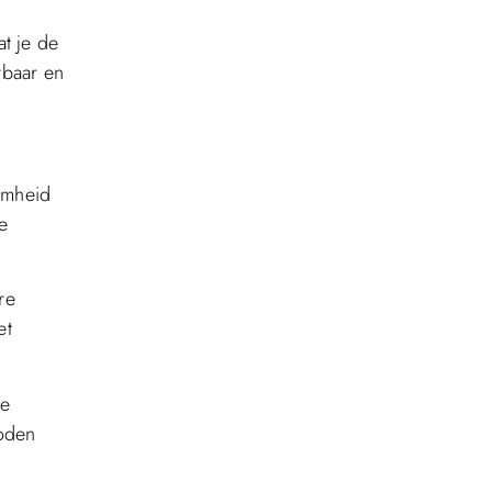
t je de
wbaar en
aamheid
e
re
et
te
hoden