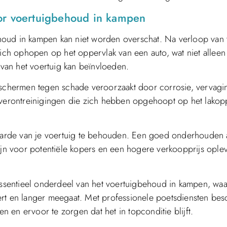
or voertuigbehoud in kampen
oud in kampen kan niet worden overschat. Na verloop van t
zich ophopen op het oppervlak van een auto, wat niet alleen
d van het voertuig kan beïnvloeden.
beschermen tegen schade veroorzaakt door corrosie, vervagi
n verontreinigingen die zich hebben opgehoopt op het lakop
arde van je voertuig te behouden. Een goed onderhouden 
zijn voor potentiële kopers en een hogere verkoopprijs ople
 essentieel onderdeel van het voertuigbehoud in kampen, wa
teert en langer meegaat. Met professionele poetsdiensten bes
en en ervoor te zorgen dat het in topconditie blijft.