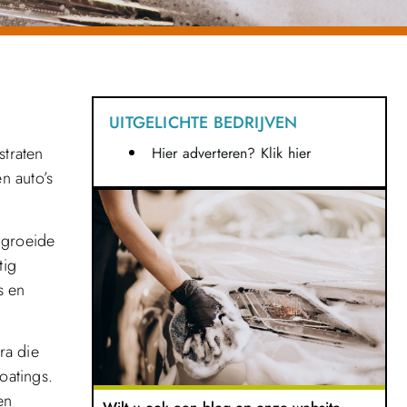
UITGELICHTE BEDRIJVEN
straten
Hier adverteren? Klik hier
n auto’s
 groeide
tig
s en
ra die
oatings.
en