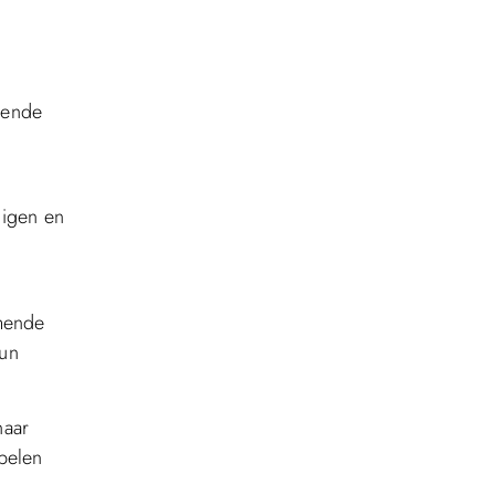
lende
nigen en
rmende
hun
naar
pelen