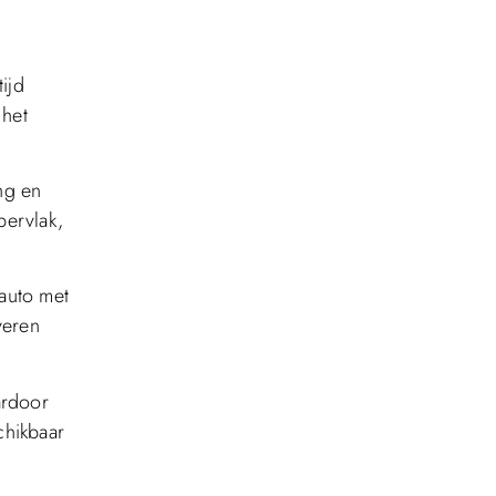
ijd
 het
ng en
pervlak,
auto met
veren
ardoor
chikbaar