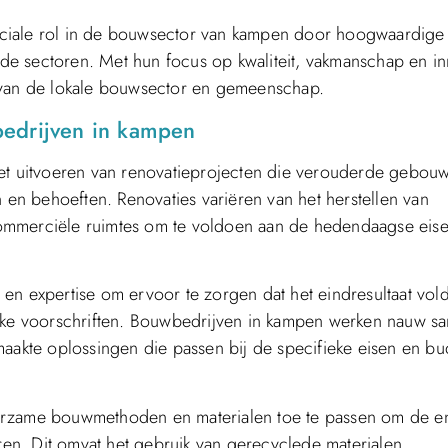
uciale rol in de bouwsector van kampen door hoogwaardige
ende sectoren. Met hun focus op kwaliteit, vakmanschap en in
i van de lokale bouwsector en gemeenschap.
bedrijven in kampen
het uitvoeren van renovatieprojecten die verouderde gebou
n behoeften. Renovaties variëren van het herstellen van
commerciële ruimtes om te voldoen aan de hedendaagse eis
en expertise om ervoor te zorgen dat het eindresultaat vol
ijke voorschriften. Bouwbedrijven in kampen werken nauw s
maakte oplossingen die passen bij de specifieke eisen en bu
urzame bouwmethoden en materialen toe te passen om de en
eren. Dit omvat het gebruik van gerecyclede materialen,