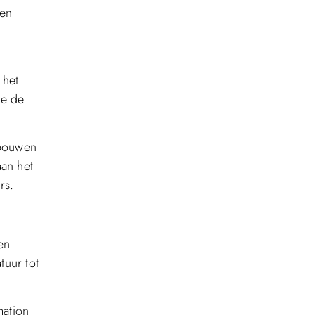
 en
 het
ie de
ebouwen
aan het
rs.
en
tuur tot
mation