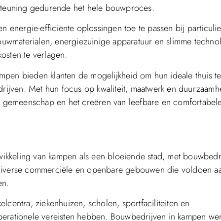
rsteuning gedurende het hele bouwproces.
nergie-efficiënte oplossingen toe te passen bij particuli
uwmaterialen, energiezuinige apparatuur en slimme techno
osten te verlagen.
mpen bieden klanten de mogelijkheid om hun ideale thuis t
ijven. Met hun focus op kwaliteit, maatwerk en duurzaamh
ale gemeenschap en het creëren van leefbare en comfortabel
ntwikkeling van kampen als een bloeiende stad, met bouwbedr
n diverse commerciële en openbare gebouwen die voldoen a
en.
lcentra, ziekenhuizen, scholen, sportfaciliteiten en
operationele vereisten hebben. Bouwbedrijven in kampen we