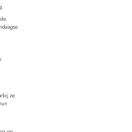
g.
 de
dendaagse
n
rbij ze
 hun
ing op