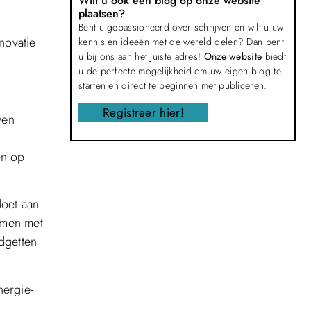
Wilt u ook een blog op onze website
plaatsen?
Bent u gepassioneerd over schrijven en wilt u uw
novatie
kennis en ideeën met de wereld delen? Dan bent
u bij ons aan het juiste adres!
Onze website
biedt
u de perfecte mogelijkheid om uw eigen blog te
starten en direct te beginnen met publiceren.
Registreer hier!
wen
en op
doet aan
amen met
dgetten
ergie-