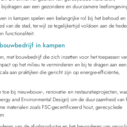
ie bijdragen aan een gezondere en duurzamere leefomgevin
en in kampen spelen een belangrijke rol bij het behoud en
goed van de stad, terwijl ze tegelijkertijd voldoen aan de he
functionaliteit.
bouwbedrijf in kampen
n, met bouwbedrijf die zich inzetten voor het toepassen va
pact op het milieu te verminderen en bij te dragen aan een
 aan praktijken die gericht zijn op energie-efficiëntie,
e bij nieuwbouw-, renovatie- en restauratieprojecten, waa
 Energy and Environmental Design) om de duurzaamheid van
ame materialen zoals FSC-gecertificeerd hout, gerecyclede
en.
minderen van de afvalproductie en het bevorderen van recycl