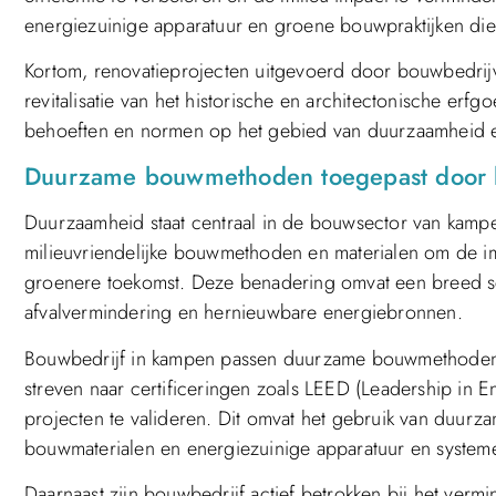
energiezuinige apparatuur en groene bouwpraktijken d
Kortom, renovatieprojecten uitgevoerd door bouwbedrijv
revitalisatie van het historische en architectonische erf
behoeften en normen op het gebied van duurzaamheid en 
Duurzame bouwmethoden toegepast door 
Duurzaamheid staat centraal in de bouwsector van kampe
milieuvriendelijke bouwmethoden en materialen om de im
groenere toekomst. Deze benadering omvat een breed scala
afvalvermindering en hernieuwbare energiebronnen.
Bouwbedrijf in kampen passen duurzame bouwmethoden to
streven naar certificeringen zoals LEED (Leadership in
projecten te valideren. Dit omvat het gebruik van duurz
bouwmaterialen en energiezuinige apparatuur en system
Daarnaast zijn bouwbedrijf actief betrokken bij het ver