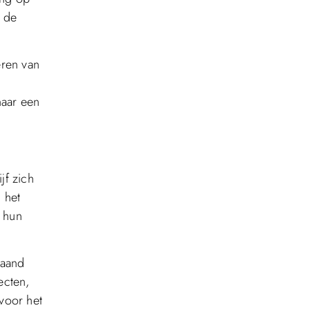
n de
eren van
naar een
jf zich
 het
m hun
gaand
ecten,
voor het