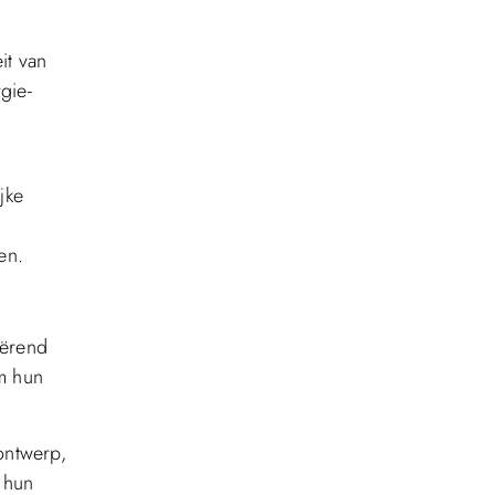
it van
gie-
jke
en.
iërend
m hun
ontwerp,
 hun