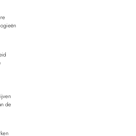
ere
logieën
e
eid
e
ijven
an de
rken