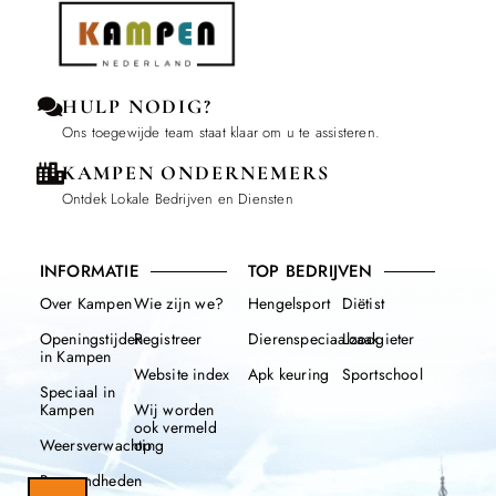
HULP NODIG?
Ons toegewijde team staat klaar om u te assisteren.
KAMPEN ONDERNEMERS
Ontdek Lokale Bedrijven en Diensten
INFORMATIE
TOP BEDRIJVEN
Over Kampen
Wie zijn we?
Hengelsport
Diëtist
Openingstijden
Registreer
Dierenspeciaalzaak
Loodgieter
in Kampen
Website index
Apk keuring
Sportschool
Speciaal in
Kampen
Wij worden
ook vermeld
Weersverwachting
op
Beroemdheden