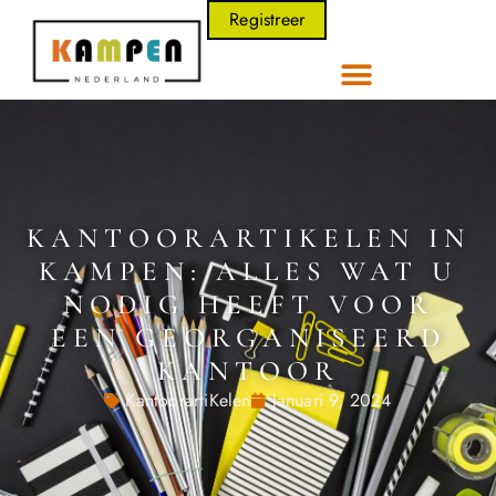
Registreer
KANTOORARTIKELEN IN
KAMPEN: ALLES WAT U
NODIG HEEFT VOOR
EEN GEORGANISEERD
KANTOOR
KantoorartiKelen
Januari 9, 2024