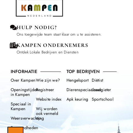
HULP NODIG?
Ons toegewijde team staat klaar om u te assisteren.
KAMPEN ONDERNEMERS
Ontdek Lokale Bedrijven en Diensten
INFORMATIE
TOP BEDRIJVEN
Over Kampen
Wie zijn we?
Hengelsport
Diëtist
Openingstijden
Registreer
Dierenspeciaalzaak
Loodgieter
in Kampen
Website index
Apk keuring
Sportschool
Speciaal in
Kampen
Wij worden
ook vermeld
Weersverwachting
op
Beroemdheden