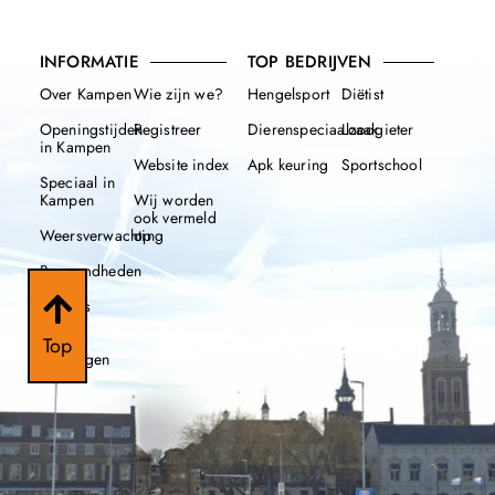
INFORMATIE
TOP BEDRIJVEN
Over Kampen
Wie zijn we?
Hengelsport
Diëtist
Openingstijden
Registreer
Dierenspeciaalzaak
Loodgieter
in Kampen
Website index
Apk keuring
Sportschool
Speciaal in
Kampen
Wij worden
ook vermeld
Weersverwachting
op
Beroemdheden
Nieuws
112
Top
meldingen