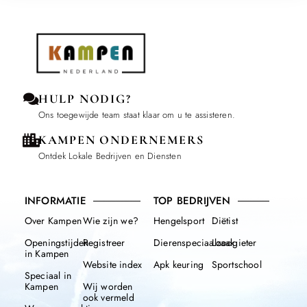
HULP NODIG?
Ons toegewijde team staat klaar om u te assisteren.
KAMPEN ONDERNEMERS
Ontdek Lokale Bedrijven en Diensten
INFORMATIE
TOP BEDRIJVEN
Over Kampen
Wie zijn we?
Hengelsport
Diëtist
Openingstijden
Registreer
Dierenspeciaalzaak
Loodgieter
in Kampen
Website index
Apk keuring
Sportschool
Speciaal in
Kampen
Wij worden
ook vermeld