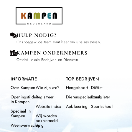
HULP NODIG?
Ons toegewijde team staat klaar om u te assisteren.
KAMPEN ONDERNEMERS
Ontdek Lokale Bedrijven en Diensten
INFORMATIE
TOP BEDRIJVEN
Over Kampen
Wie zijn we?
Hengelsport
Diëtist
Openingstijden
Registreer
Dierenspeciaalzaak
Loodgieter
in Kampen
Website index
Apk keuring
Sportschool
Speciaal in
Kampen
Wij worden
ook vermeld
Weersverwachting
op