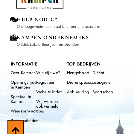
HULP NODIG?
Ons toegewijde team staat klaar om u te assisteren.
KAMPEN ONDERNEMERS
Ontdek Lokale Bedrijven en Diensten
INFORMATIE
TOP BEDRIJVEN
Over Kampen
Wie zijn we?
Hengelsport
Diëtist
Openingstijden
Registreer
Dierenspeciaalzaak
Loodgieter
in Kampen
Website index
Apk keuring
Sportschool
Speciaal in
Kampen
Wij worden
ook vermeld
Weersverwachting
op
Beroemdheden
Nieuws