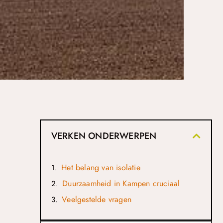
VERKEN ONDERWERPEN
Het belang van isolatie
Duurzaamheid in Kampen cruciaal
Veelgestelde vragen