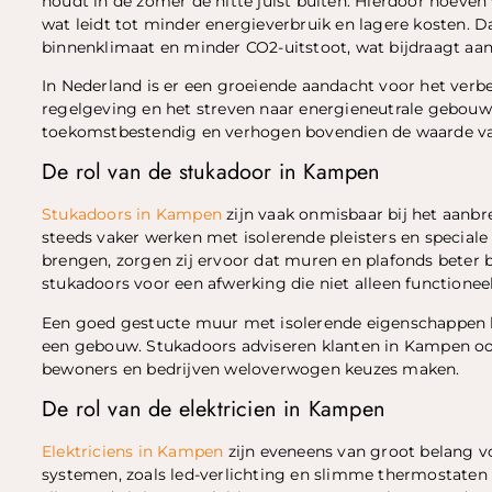
houdt in de zomer de hitte juist buiten. Hierdoor hoev
wat leidt tot minder energieverbruik en lagere kosten. D
binnenklimaat en minder CO2-uitstoot, wat bijdraagt aan
In Nederland is er een groeiende aandacht voor het verb
regelgeving en het streven naar energieneutrale gebouwe
toekomstbestendig en verhogen bovendien de waarde va
De rol van de stukadoor in Kampen
Stukadoors in Kampen
zijn vaak onmisbaar bij het aanbr
steeds vaker werken met isolerende pleisters en speciale
brengen, zorgen zij ervoor dat muren en plafonds beter 
stukadoors voor een afwerking die niet alleen functioneel
Een goed gestucte muur met isolerende eigenschappen k
een gebouw. Stukadoors adviseren klanten in Kampen ook
bewoners en bedrijven weloverwogen keuzes maken.
De rol van de elektricien in Kampen
Elektriciens in Kampen
zijn eveneens van groot belang v
systemen, zoals led-verlichting en slimme thermostaten 