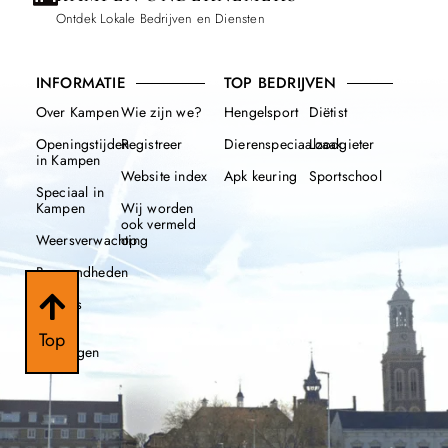
Ontdek Lokale Bedrijven en Diensten
INFORMATIE
TOP BEDRIJVEN
Over Kampen
Wie zijn we?
Hengelsport
Diëtist
Openingstijden
Registreer
Dierenspeciaalzaak
Loodgieter
in Kampen
Website index
Apk keuring
Sportschool
Speciaal in
Kampen
Wij worden
ook vermeld
Weersverwachting
op
Beroemdheden
Nieuws
112
Top
meldingen