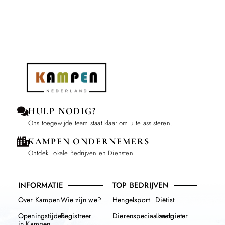
HULP NODIG?
Ons toegewijde team staat klaar om u te assisteren.
KAMPEN ONDERNEMERS
Ontdek Lokale Bedrijven en Diensten
INFORMATIE
TOP BEDRIJVEN
Over Kampen
Wie zijn we?
Hengelsport
Diëtist
Openingstijden
Registreer
Dierenspeciaalzaak
Loodgieter
in Kampen