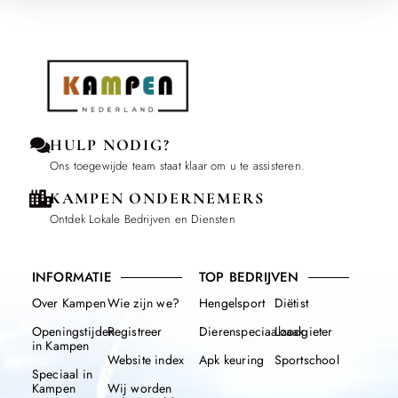
HULP NODIG?
Ons toegewijde team staat klaar om u te assisteren.
KAMPEN ONDERNEMERS
Ontdek Lokale Bedrijven en Diensten
INFORMATIE
TOP BEDRIJVEN
Over Kampen
Wie zijn we?
Hengelsport
Diëtist
Openingstijden
Registreer
Dierenspeciaalzaak
Loodgieter
in Kampen
Website index
Apk keuring
Sportschool
Speciaal in
Kampen
Wij worden