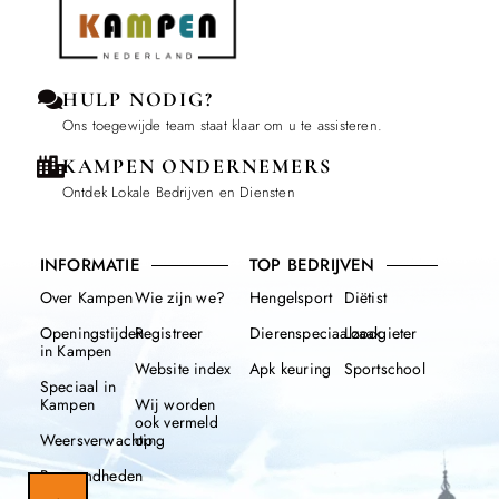
HULP NODIG?
Ons toegewijde team staat klaar om u te assisteren.
KAMPEN ONDERNEMERS
Ontdek Lokale Bedrijven en Diensten
INFORMATIE
TOP BEDRIJVEN
Over Kampen
Wie zijn we?
Hengelsport
Diëtist
Openingstijden
Registreer
Dierenspeciaalzaak
Loodgieter
in Kampen
Website index
Apk keuring
Sportschool
Speciaal in
Kampen
Wij worden
ook vermeld
Weersverwachting
op
Beroemdheden