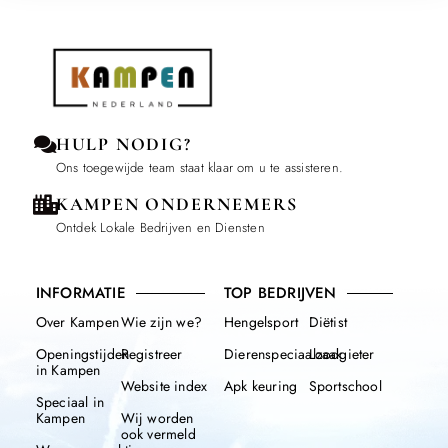
HULP NODIG?
Ons toegewijde team staat klaar om u te assisteren.
KAMPEN ONDERNEMERS
Ontdek Lokale Bedrijven en Diensten
INFORMATIE
TOP BEDRIJVEN
Over Kampen
Wie zijn we?
Hengelsport
Diëtist
Openingstijden
Registreer
Dierenspeciaalzaak
Loodgieter
in Kampen
Website index
Apk keuring
Sportschool
Speciaal in
Kampen
Wij worden
ook vermeld