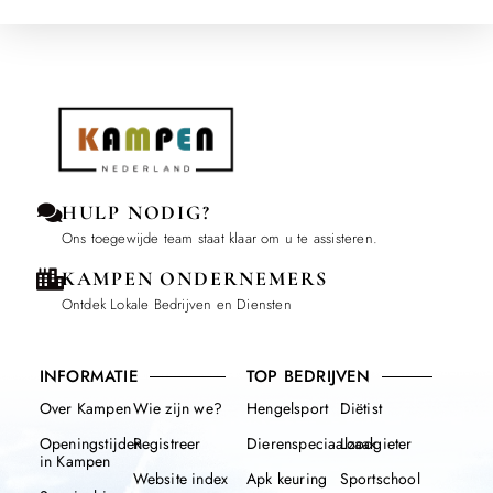
HULP NODIG?
Ons toegewijde team staat klaar om u te assisteren.
KAMPEN ONDERNEMERS
Ontdek Lokale Bedrijven en Diensten
INFORMATIE
TOP BEDRIJVEN
Over Kampen
Wie zijn we?
Hengelsport
Diëtist
Openingstijden
Registreer
Dierenspeciaalzaak
Loodgieter
in Kampen
Website index
Apk keuring
Sportschool