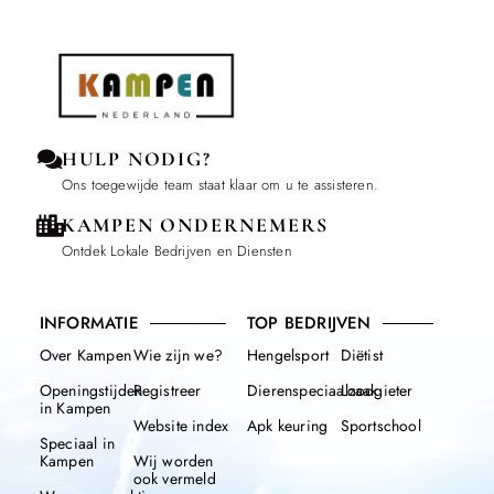
HULP NODIG?
Ons toegewijde team staat klaar om u te assisteren.
KAMPEN ONDERNEMERS
Ontdek Lokale Bedrijven en Diensten
INFORMATIE
TOP BEDRIJVEN
Over Kampen
Wie zijn we?
Hengelsport
Diëtist
Openingstijden
Registreer
Dierenspeciaalzaak
Loodgieter
in Kampen
Website index
Apk keuring
Sportschool
Speciaal in
Kampen
Wij worden
ook vermeld