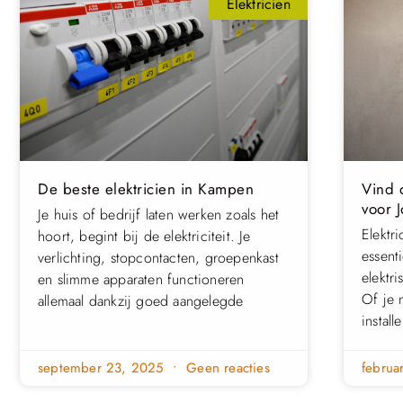
Elektricien
De beste elektricien in Kampen
Vind 
voor 
Je huis of bedrijf laten werken zoals het
Elektri
hoort, begint bij de elektriciteit. Je
essenti
verlichting, stopcontacten, groepenkast
elektr
en slimme apparaten functioneren
Of je 
allemaal dankzij goed aangelegde
install
september 23, 2025
Geen reacties
februa