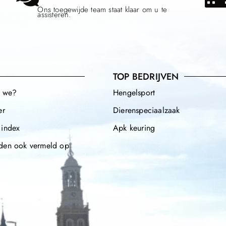
Ons toegewijde team staat klaar om u te
assisteren.
TOP BEDRIJVEN
n we?
Hengelsport
er
Dierenspeciaalzaak
 index
Apk keuring
den ook vermeld op