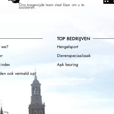
Ons toegewijde team staat klaar om u te
assisteren.
TOP BEDRIJVEN
n we?
Hengelsport
er
Dierenspeciaalzaak
 index
Apk keuring
den ook vermeld op