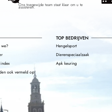
Ons toegewijde team staat klaar om u te
assisteren.
TOP BEDRIJVEN
n we?
Hengelsport
er
Dierenspeciaalzaak
 index
Apk keuring
den ook vermeld op