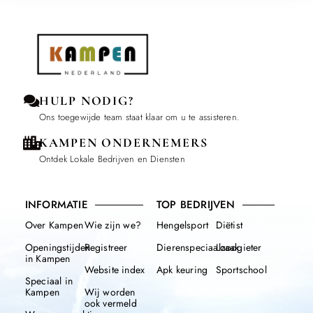
HULP NODIG?
Ons toegewijde team staat klaar om u te assisteren.
KAMPEN ONDERNEMERS
Ontdek Lokale Bedrijven en Diensten
INFORMATIE
TOP BEDRIJVEN
Over Kampen
Wie zijn we?
Hengelsport
Diëtist
Openingstijden
Registreer
Dierenspeciaalzaak
Loodgieter
in Kampen
Website index
Apk keuring
Sportschool
Speciaal in
Kampen
Wij worden
ook vermeld