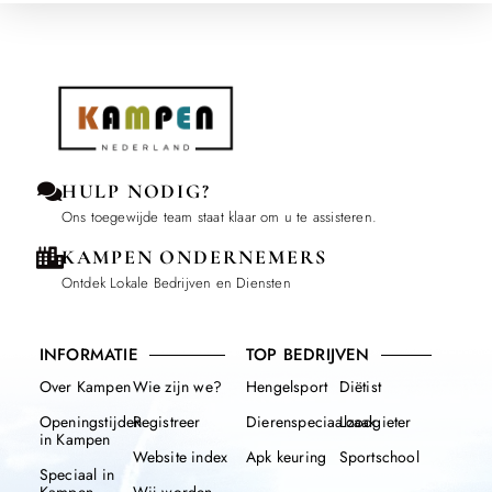
HULP NODIG?
Ons toegewijde team staat klaar om u te assisteren.
KAMPEN ONDERNEMERS
Ontdek Lokale Bedrijven en Diensten
INFORMATIE
TOP BEDRIJVEN
Over Kampen
Wie zijn we?
Hengelsport
Diëtist
Openingstijden
Registreer
Dierenspeciaalzaak
Loodgieter
in Kampen
Website index
Apk keuring
Sportschool
Speciaal in
Kampen
Wij worden