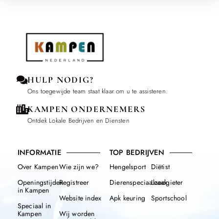
HULP NODIG?
Ons toegewijde team staat klaar om u te assisteren.
KAMPEN ONDERNEMERS
Ontdek Lokale Bedrijven en Diensten
INFORMATIE
TOP BEDRIJVEN
Over Kampen
Wie zijn we?
Hengelsport
Diëtist
Openingstijden
Registreer
Dierenspeciaalzaak
Loodgieter
in Kampen
Website index
Apk keuring
Sportschool
Speciaal in
Kampen
Wij worden