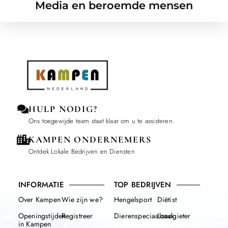
Media en beroemde mensen
HULP NODIG?
Ons toegewijde team staat klaar om u te assisteren.
KAMPEN ONDERNEMERS
Ontdek Lokale Bedrijven en Diensten
INFORMATIE
TOP BEDRIJVEN
Over Kampen
Wie zijn we?
Hengelsport
Diëtist
Openingstijden
Registreer
Dierenspeciaalzaak
Loodgieter
in Kampen