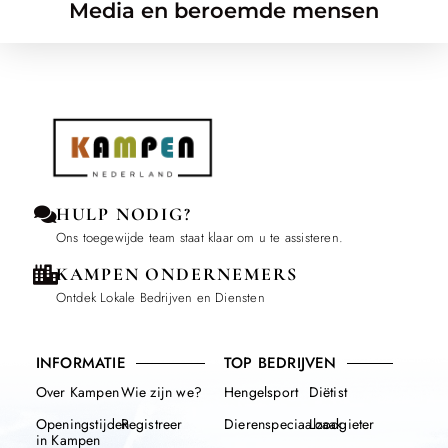
Media en beroemde mensen
HULP NODIG?
Ons toegewijde team staat klaar om u te assisteren.
KAMPEN ONDERNEMERS
Ontdek Lokale Bedrijven en Diensten
INFORMATIE
TOP BEDRIJVEN
Over Kampen
Wie zijn we?
Hengelsport
Diëtist
Openingstijden
Registreer
Dierenspeciaalzaak
Loodgieter
in Kampen