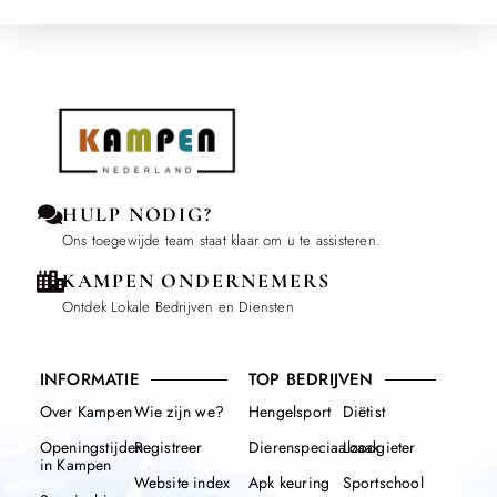
HULP NODIG?
Ons toegewijde team staat klaar om u te assisteren.
KAMPEN ONDERNEMERS
Ontdek Lokale Bedrijven en Diensten
INFORMATIE
TOP BEDRIJVEN
Over Kampen
Wie zijn we?
Hengelsport
Diëtist
Openingstijden
Registreer
Dierenspeciaalzaak
Loodgieter
in Kampen
Website index
Apk keuring
Sportschool