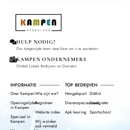
HULP NODIG?
Ons toegewijde team staat klaar om u te assisteren.
KAMPEN ONDERNEMERS
Ontdek Lokale Bedrijven en Diensten
INFORMATIE
TOP BEDRIJVEN
Over Kampen
Wie zijn we?
Hengelsport
Diëtist
Openingstijden
Registreer
Dierenspeciaalzaak
Loodgieter
in Kampen
Website index
Apk keuring
Sportschool
Speciaal in
Kampen
Wij worden
ook vermeld