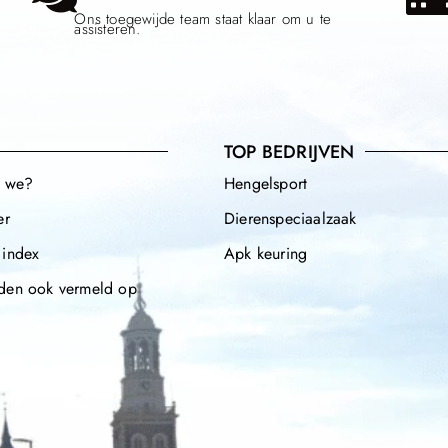
Ons toegewijde team staat klaar om u te
assisteren.
TOP BEDRIJVEN
n we?
Hengelsport
er
Dierenspeciaalzaak
 index
Apk keuring
den ook vermeld op