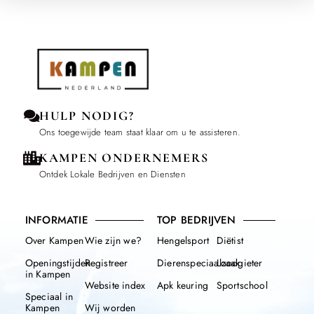
HULP NODIG?
Ons toegewijde team staat klaar om u te assisteren.
KAMPEN ONDERNEMERS
Ontdek Lokale Bedrijven en Diensten
INFORMATIE
TOP BEDRIJVEN
Over Kampen
Wie zijn we?
Hengelsport
Diëtist
Openingstijden
Registreer
Dierenspeciaalzaak
Loodgieter
in Kampen
Website index
Apk keuring
Sportschool
Speciaal in
Kampen
Wij worden