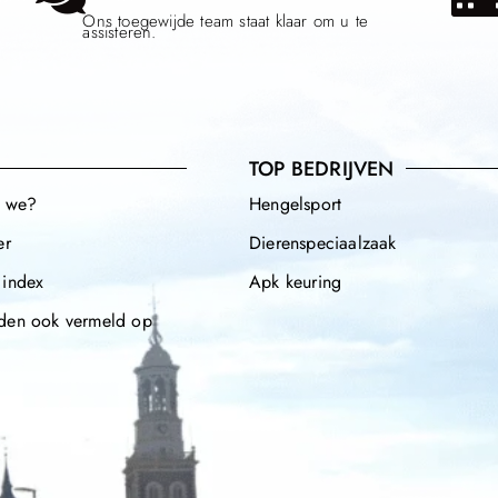
Ons toegewijde team staat klaar om u te
assisteren.
TOP BEDRIJVEN
n we?
Hengelsport
er
Dierenspeciaalzaak
 index
Apk keuring
den ook vermeld op