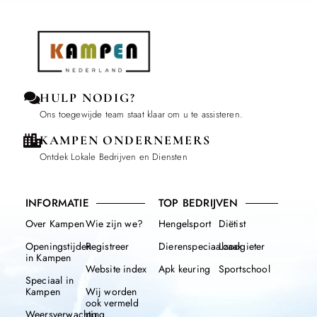
HULP NODIG?
Ons toegewijde team staat klaar om u te assisteren.
KAMPEN ONDERNEMERS
Ontdek Lokale Bedrijven en Diensten
INFORMATIE
TOP BEDRIJVEN
Over Kampen
Wie zijn we?
Hengelsport
Diëtist
Openingstijden
Registreer
Dierenspeciaalzaak
Loodgieter
in Kampen
Website index
Apk keuring
Sportschool
Speciaal in
Kampen
Wij worden
ook vermeld
Weersverwachting
op