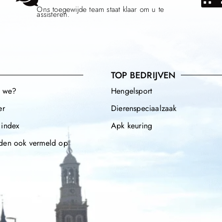
Ons toegewijde team staat klaar om u te
assisteren.
TOP BEDRIJVEN
n we?
Hengelsport
er
Dierenspeciaalzaak
 index
Apk keuring
den ook vermeld op