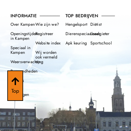
INFORMATIE
TOP BEDRIJVEN
Over Kampen
Wie zijn we?
Hengelsport
Diëtist
Openingstijden
Registreer
Dierenspeciaalzaak
Loodgieter
in Kampen
Website index
Apk keuring
Sportschool
Speciaal in
Kampen
Wij worden
ook vermeld
Weersverwachting
op
Beroemdheden
Nieuws
112
Top
meldingen