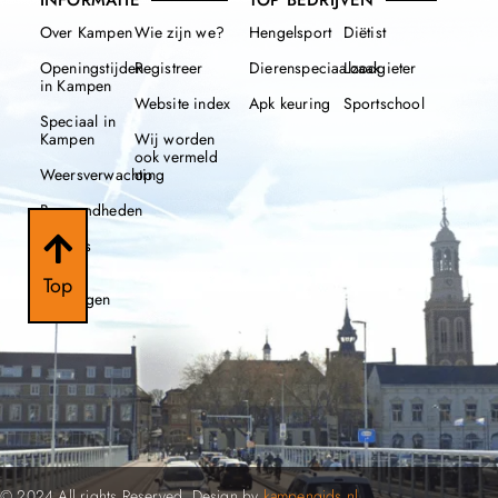
INFORMATIE
TOP BEDRIJVEN
Over Kampen
Wie zijn we?
Hengelsport
Diëtist
Openingstijden
Registreer
Dierenspeciaalzaak
Loodgieter
in Kampen
Website index
Apk keuring
Sportschool
Speciaal in
Kampen
Wij worden
ook vermeld
Weersverwachting
op
Beroemdheden
Nieuws
112
Top
meldingen
© 2024 All rights Reserved. Design by
kampengids.nl