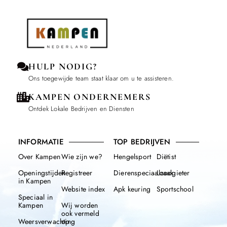
HULP NODIG?
Ons toegewijde team staat klaar om u te assisteren.
KAMPEN ONDERNEMERS
Ontdek Lokale Bedrijven en Diensten
INFORMATIE
TOP BEDRIJVEN
Over Kampen
Wie zijn we?
Hengelsport
Diëtist
Openingstijden
Registreer
Dierenspeciaalzaak
Loodgieter
in Kampen
Website index
Apk keuring
Sportschool
Speciaal in
Kampen
Wij worden
ook vermeld
Weersverwachting
op