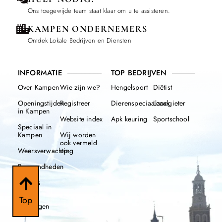
Ons toegewijde team staat klaar om u te assisteren.
KAMPEN ONDERNEMERS
Ontdek Lokale Bedrijven en Diensten
INFORMATIE
TOP BEDRIJVEN
Over Kampen
Wie zijn we?
Hengelsport
Diëtist
Openingstijden
Registreer
Dierenspeciaalzaak
Loodgieter
in Kampen
Website index
Apk keuring
Sportschool
Speciaal in
Kampen
Wij worden
ook vermeld
Weersverwachting
op
Beroemdheden
Nieuws
112
Top
meldingen