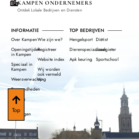
KAMPEN ONDERNEMERS
Ontdek Lokale Bedrijven en Diensten
INFORMATIE
TOP BEDRIJVEN
Over Kampen
Wie zijn we?
Hengelsport
Diëtist
Openingstijden
Registreer
Dierenspeciaalzaak
Loodgieter
in Kampen
Website index
Apk keuring
Sportschool
Speciaal in
Kampen
Wij worden
ook vermeld
Weersverwachting
op
Beroemdheden
Nieuws
112
Top
meldingen