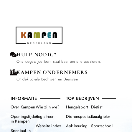
HULP NODIG?
Ons toegewijde team staat klaar om u te assisteren.
KAMPEN ONDERNEMERS
Ontdek Lokale Bedrijven en Diensten
INFORMATIE
TOP BEDRIJVEN
Over Kampen
Wie zijn we?
Hengelsport
Diëtist
Openingstijden
Registreer
Dierenspeciaalzaak
Loodgieter
in Kampen
Website index
Apk keuring
Sportschool
Speciaal in