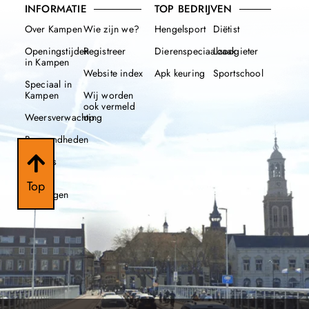
INFORMATIE
TOP BEDRIJVEN
Over Kampen
Wie zijn we?
Hengelsport
Diëtist
Openingstijden
Registreer
Dierenspeciaalzaak
Loodgieter
in Kampen
Website index
Apk keuring
Sportschool
Speciaal in
Kampen
Wij worden
ook vermeld
Weersverwachting
op
Beroemdheden
Nieuws
112
Top
meldingen