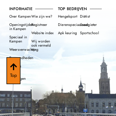
INFORMATIE
TOP BEDRIJVEN
Over Kampen
Wie zijn we?
Hengelsport
Diëtist
Openingstijden
Registreer
Dierenspeciaalzaak
Loodgieter
in Kampen
Website index
Apk keuring
Sportschool
Speciaal in
Kampen
Wij worden
ook vermeld
Weersverwachting
op
Beroemdheden
Nieuws
112
Top
meldingen