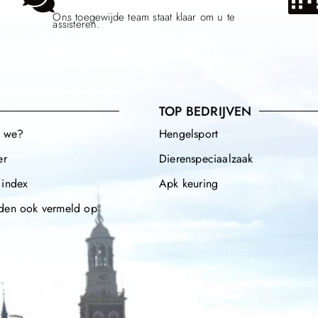
Ons toegewijde team staat klaar om u te
assisteren.
TOP BEDRIJVEN
n we?
Hengelsport
er
Dierenspeciaalzaak
 index
Apk keuring
den ook vermeld op