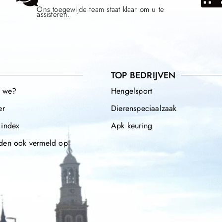
Ons toegewijde team staat klaar om u te
assisteren.
TOP BEDRIJVEN
n we?
Hengelsport
er
Dierenspeciaalzaak
 index
Apk keuring
den ook vermeld op