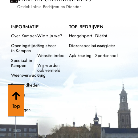
Ontdek Lokale Bedrijven en Diensten
INFORMATIE
TOP BEDRIJVEN
Over Kampen
Wie zijn we?
Hengelsport
Diëtist
Openingstijden
Registreer
Dierenspeciaalzaak
Loodgieter
in Kampen
Website index
Apk keuring
Sportschool
Speciaal in
Kampen
Wij worden
ook vermeld
Weersverwachting
op
Beroemdheden
Nieuws
112
Top
meldingen