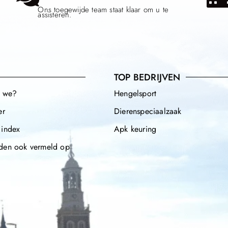
Ons toegewijde team staat klaar om u te
assisteren.
TOP BEDRIJVEN
n we?
Hengelsport
er
Dierenspeciaalzaak
 index
Apk keuring
den ook vermeld op