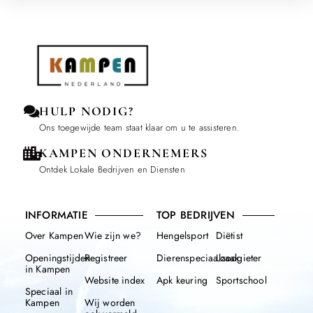
HULP NODIG?
Ons toegewijde team staat klaar om u te assisteren.
KAMPEN ONDERNEMERS
Ontdek Lokale Bedrijven en Diensten
INFORMATIE
TOP BEDRIJVEN
Over Kampen
Wie zijn we?
Hengelsport
Diëtist
Openingstijden
Registreer
Dierenspeciaalzaak
Loodgieter
in Kampen
Website index
Apk keuring
Sportschool
Speciaal in
Kampen
Wij worden