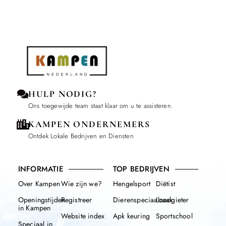
HULP NODIG?
Ons toegewijde team staat klaar om u te assisteren.
KAMPEN ONDERNEMERS
Ontdek Lokale Bedrijven en Diensten
INFORMATIE
TOP BEDRIJVEN
Over Kampen
Wie zijn we?
Hengelsport
Diëtist
Openingstijden
Registreer
Dierenspeciaalzaak
Loodgieter
in Kampen
Website index
Apk keuring
Sportschool
Speciaal in