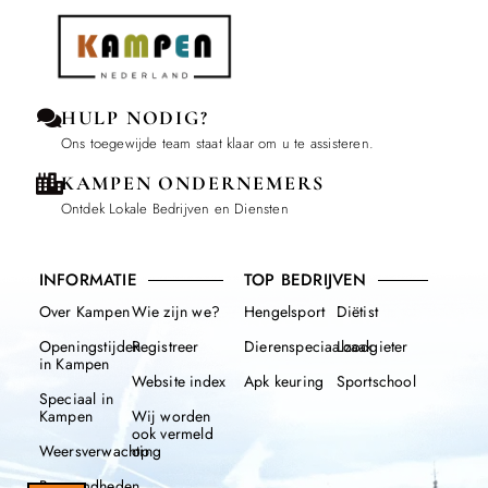
HULP NODIG?
Ons toegewijde team staat klaar om u te assisteren.
KAMPEN ONDERNEMERS
Ontdek Lokale Bedrijven en Diensten
INFORMATIE
TOP BEDRIJVEN
Over Kampen
Wie zijn we?
Hengelsport
Diëtist
Openingstijden
Registreer
Dierenspeciaalzaak
Loodgieter
in Kampen
Website index
Apk keuring
Sportschool
Speciaal in
Kampen
Wij worden
ook vermeld
Weersverwachting
op
Beroemdheden