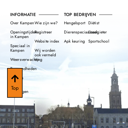
INFORMATIE
TOP BEDRIJVEN
Over Kampen
Wie zijn we?
Hengelsport
Diëtist
Openingstijden
Registreer
Dierenspeciaalzaak
Loodgieter
in Kampen
Website index
Apk keuring
Sportschool
Speciaal in
Kampen
Wij worden
ook vermeld
Weersverwachting
op
Beroemdheden
Nieuws
112
Top
meldingen