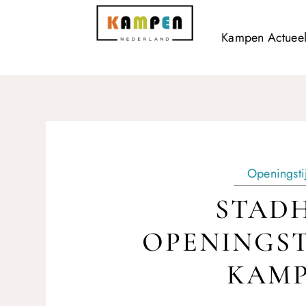
Kampen Actuee
Openingsti
STADH
OPENINGST
KAM