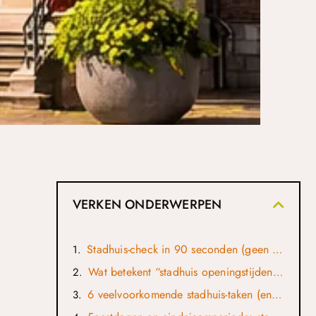
VERKEN ONDERWERPEN
Stadhuis-check in 90 seconden (geen tijd verspillen)
Wat betekent “stadhuis openingstijden” in de praktijk?
6 veelvoorkomende stadhuis-taken (en hoe je ze slim plant)