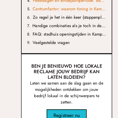
Feestdagen en eindejaarsperiode: stadhuis is vaak niet “gewoon open”
Centrumfactor: waarom timing in Kampen extra telt
Zo regel je het in één keer (stappenplan)
Handige combinaties als je toch in de buurt bent
FAQ: stadhuis openingstijden in Kampen
Veelgestelde vragen
BEN JE BENIEUWD HOE LOKALE
RECLAME JOUW BEDRIJF KAN
LATEN BLOEIEN?
Laten we samen aan de slag gaan en de
mogelijkheden ontdekken om jouw
bedrijf lokaal in de schijnwerpers te
zetten.
Registreer nu