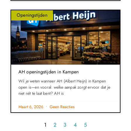
Openingstijden
AH openingstijden in Kampen
Wil je weten wanneer AH (Albert Heijn) in Kampen
open is—en vooral: welke aanpak zorgt ervoor dat je
niet nét te laat bent? AH is
Maart 6, 2026
Geen Reacties
1
2
3
4
5