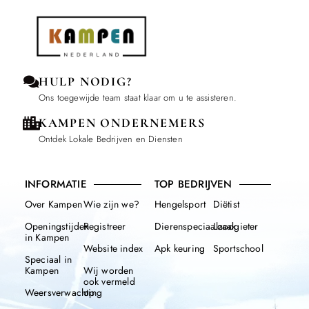
HULP NODIG?
Ons toegewijde team staat klaar om u te assisteren.
KAMPEN ONDERNEMERS
Ontdek Lokale Bedrijven en Diensten
INFORMATIE
TOP BEDRIJVEN
Over Kampen
Wie zijn we?
Hengelsport
Diëtist
Openingstijden
Registreer
Dierenspeciaalzaak
Loodgieter
in Kampen
Website index
Apk keuring
Sportschool
Speciaal in
Kampen
Wij worden
ook vermeld
Weersverwachting
op